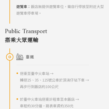
遊覽車：
飯店無提供遊覽車位，需自行停放至附近大型
遊覽車停車場。
Public Transport
搭乘大眾運輸
臺鐵
搭乘至臺中火車站 →
轉搭25、35、125號公車於頂湳仔站下車 →
再步行到飯店約100公尺
於臺中火車站搭乘計程車至本飯店 →
車程約30分鐘，跳表車資約350元