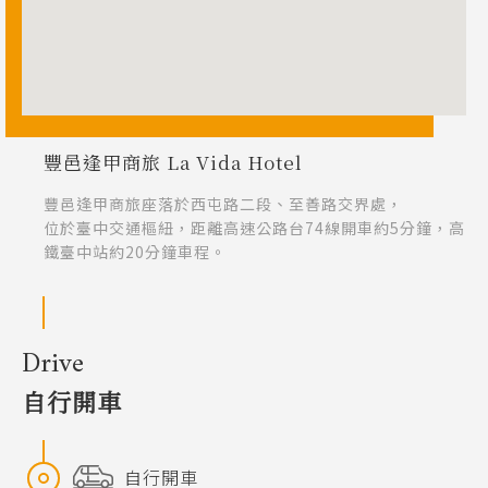
餐廳與設施
交通指南
漫遊台中
豐邑逢甲商旅 La Vida Hotel
客服資訊
豐邑逢甲商旅座落於西屯路二段、至善路交界處，
位於臺中交通樞紐，距離高速公路台74線開車約5分鐘，高
鐵臺中站約20分鐘車程。
Drive
自行開車
自行開車