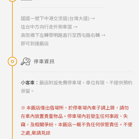
國道一號下中港交流道(台灣大道) →
往台中方向行走外側車道 →
高架橋下左轉黎明路直行至西屯路右轉 →
即可到達飯店
停車資訊
小客車：
飯店附設免費停車場，車位有限，不提供預約
保留。
※ 本飯店僅出借場所，於停車場內車子請上鎖，請勿
在車內放置貴重物品。停車場內若發生任何事故、失
竊，及相關爭紛，本飯店一概不負任何保管責任。不便
之處,敬請見諒