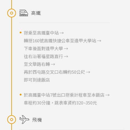
高鐵
搭乘至高鐵臺中站 →
轉搭160號高鐵快捷公車至逢甲大學站 →
下車後面對逢甲大學 →
往右沿著福星路直行 →
至文華路右轉 →
再於西屯路交叉口右轉約50公尺 →
即可到達飯店
於高鐵臺中站7號出口搭乘計程車至本飯店 →
車程約30分鐘，跳表車資約320~350元
飛機